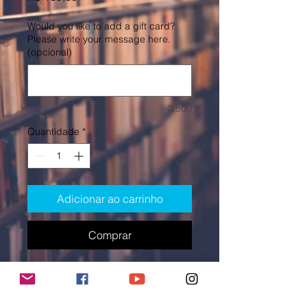
Would you like to add a gift card?
Please write your message here.
(opcional)
0/500
Quantidade
*
Adicionar ao carrinho
Comprar
Sou a descrição do produto. Use 
este espaço para adicionar detalhes 
sobre seu produto, como tamanho, 