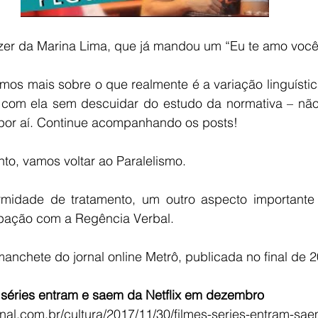
    E o que dizer da Marina Lima, que já mandou um “Eu te amo voc
r com ela sem descuidar do estudo da normativa – não
por aí. Continue acompanhando os posts!
  Por enquanto, vamos voltar ao Paralelismo.
upação com a Regência Verbal.
   Leia esta manchete do jornal online Metrô, publicada no final de
e séries entram e saem da Netflix em dezembro
nal.com.br/cultura/2017/11/30/filmes-series-entram-saem