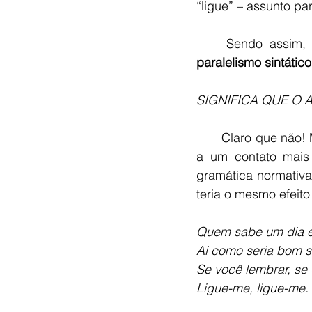
“ligue” – assunto pa
    Sendo assi
paralelismo sintático
SIGNIFICA QUE O 
       Claro que não! Música, tirinhas, charges, peças publicitárias e outros textos que visam 
a um contato mais
gramática normativa,
teria o mesmo efeit
Quem sabe um dia eu
Ai como seria bom s
Se você lembrar, se 
Ligue-me, ligue-me.