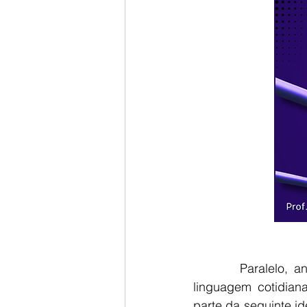
        Paralelo, análogo, semelhante. Um dos princípios muitas vezes esquecido pela 
linguagem cotidian
parte da seguinte id