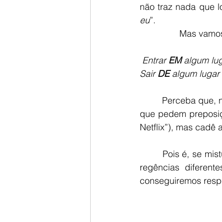
não traz nada que 
eu
”.
             
Entrar 
EM 
algum lu
Sair 
DE
 algum lugar
         Perceba
que pedem preposiçõ
Netflix”), mas cadê 
        Pois é, se misturarmos em uma sequência, com um mesmo complemento, verbos de 
regências diferente
conseguiremos respe