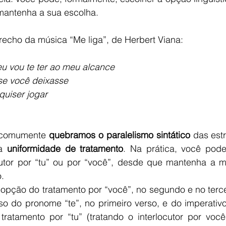
mantenha a sua escolha.
   Veja este trecho da música “Me liga”, de Herbert Viana:
 vou te ter ao meu alcance
se você deixasse
quiser jogar
ade, comumente 
quebramos o paralelismo sintático
 das estr
a 
uniformidade de tratamento
. Na prática, você pode
ocutor por “tu” ou por “você”, desde que mantenha a 
.
o do pronome “te”, no primeiro verso, e do imperativo 
ratamento por “tu” (tratando o interlocutor por você,