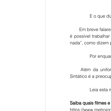
            
       Em breve falaremos mais sobre o que realmente é a variação linguística e sobre como 
é possível trabalha
nada”, como dizem 
              
     Além da uniformidade de tratamento, um outro aspecto importante do Paralelismo 
Sintático é a preoc
             
Saiba quais filmes 
https://www.metrojor