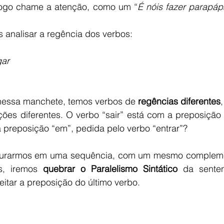
logo chame a atenção, como um “
É nóis fazer parapáp
   Mas vamos analisar a regência dos verbos:
gar
 que, nessa manchete, temos verbos de 
regências diferentes
es diferentes. O verbo “sair” está com a preposição 
a preposição “em”, pedida pelo verbo “entrar”?
s, iremos 
quebrar o Paralelismo Sintático
 da senten
itar a preposição do último verbo.