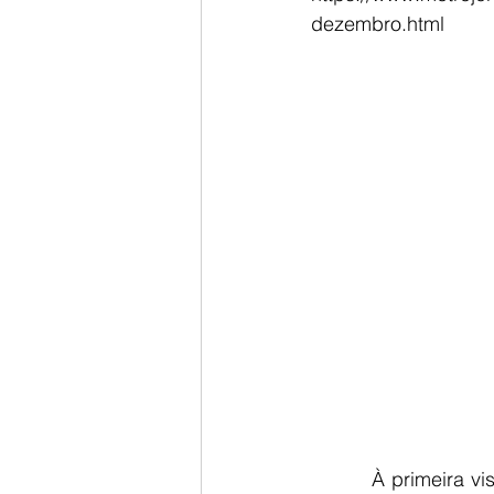
dezembro.html
         À primeira vista, essa manchete parece “gramaticalmente inofensiva”, ou ao menos 