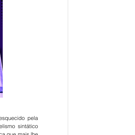
lismo sintático 
ca que mais lhe 