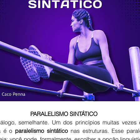
PARALELISMO SINTÁTICO
a é o 
paralelismo sintático
 nas estruturas. Esse parale
eia: você pode, formalmente, escolher a opção linguísti