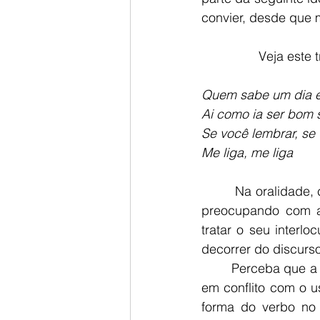
convier, desde que 
             
Quem sabe um dia eu
Ai como ia ser bom 
Se você lembrar, se 
Me liga, me liga
        Na oralid
preocupando com 
tratar o seu interl
decorrer do discurso
        Perceba que a opção do tratamento por “você”, no segundo e no terceiro verso, entra 
em conflito com o us
forma do verbo no t