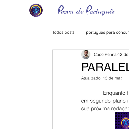
Todos posts
português para concu
Caco Penna
12 de
PARALEL
Atualizado:
13 de mar.
             Enquanto filmes “entram e saem da NETFLIX”, a gramática normativa permanece 
em segundo plano na
sua próxima redação