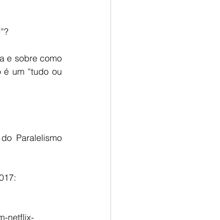
ê”?
 é um “tudo ou 
 2017:
-netflix-