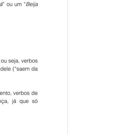
á
” ou um “
Beija 
, ou seja, verbos 
dele (“saem da 
ça, já que só 