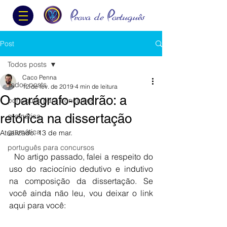
Post
Todos posts
Caco Penna
Todos posts
12 de fev. de 2019
4 min de leitura
O parágrafo-padrão: a
português para concursos
retórica na dissertação
gramática
gramática
Atualizado:
13 de mar.
português para concursos
No artigo passado, falei a respeito do 
uso do raciocínio dedutivo e indutivo 
na composição da dissertação. Se 
você ainda não leu, vou deixar o link 
aqui para você: